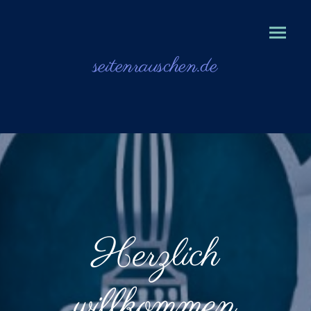
seitenrausch
en.de
Herzlich
willkommen