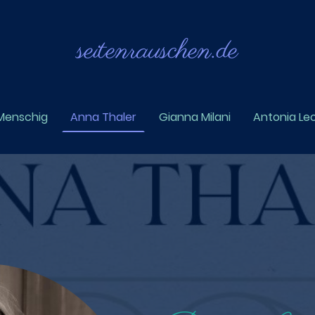
seitenrausch
en.de
Menschig
Anna Thaler
Gianna Milani
Antonia Le